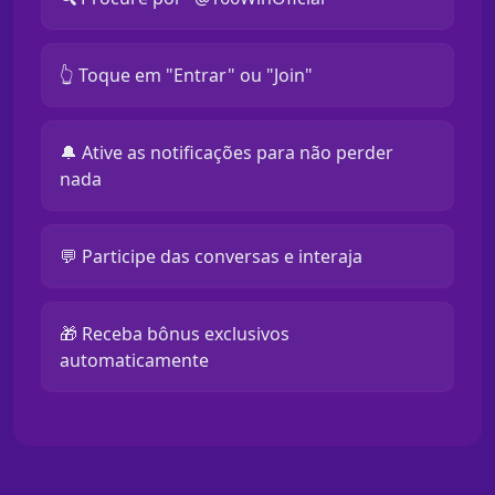
👆 Toque em "Entrar" ou "Join"
🔔 Ative as notificações para não perder
nada
💬 Participe das conversas e interaja
🎁 Receba bônus exclusivos
automaticamente