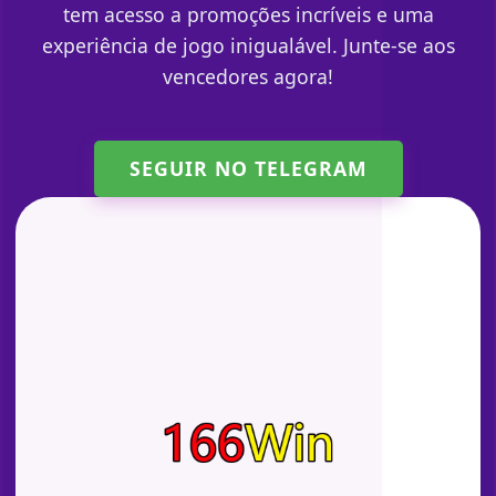
tem acesso a promoções incríveis e uma
experiência de jogo inigualável. Junte-se aos
vencedores agora!
SEGUIR NO TELEGRAM