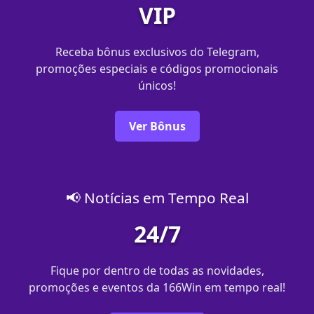
VIP
Receba bônus exclusivos do Telegram,
promoções especiais e códigos promocionais
únicos!
Ver Bônus
📢 Notícias em Tempo Real
24/7
Fique por dentro de todas as novidades,
promoções e eventos da 166Win em tempo real!