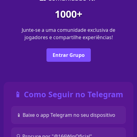
1000+
Junte-se a uma comunidade exclusiva de
jogadores e compartilhe experiências!
Entrar Grupo
📱 Como Seguir no Telegram
📱 Baixe o app Telegram no seu dispositivo
🔍 Procure por "@166WinOficial"