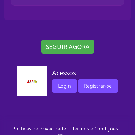
SEGUIR AGORA
Acessos
Login
Registrar-se
Políticas de Privacidade
Termos e Condições