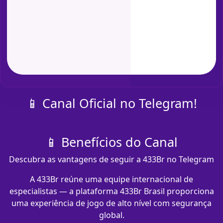
📱 Canal Oficial no Telegram!
📱 Benefícios do Canal
Descubra as vantagens de seguir a 433Br no Telegram
A 433Br reúne uma equipe internacional de
especialistas — a plataforma 433Br Brasil proporciona
uma experiência de jogo de alto nível com segurança
global.