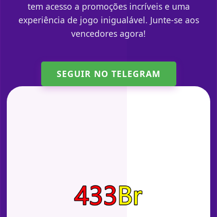
tem acesso a promoções incríveis e uma
experiência de jogo inigualável. Junte-se aos
vencedores agora!
SEGUIR NO TELEGRAM