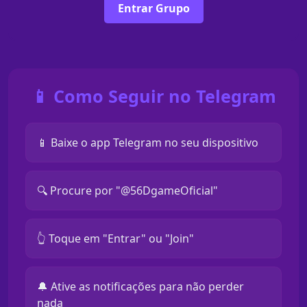
Entrar Grupo
📱 Como Seguir no Telegram
📱 Baixe o app Telegram no seu dispositivo
🔍 Procure por "@56DgameOficial"
👆 Toque em "Entrar" ou "Join"
🔔 Ative as notificações para não perder
nada