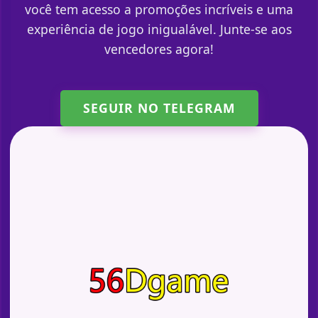
você tem acesso a promoções incríveis e uma
experiência de jogo inigualável. Junte-se aos
vencedores agora!
SEGUIR NO TELEGRAM