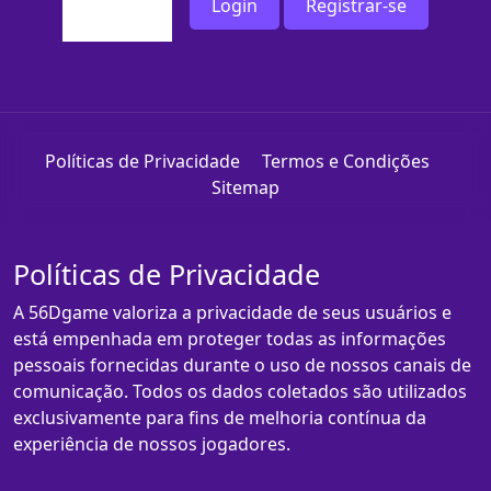
Login
Registrar-se
Políticas de Privacidade
Termos e Condições
Sitemap
Políticas de Privacidade
A 56Dgame valoriza a privacidade de seus usuários e
está empenhada em proteger todas as informações
pessoais fornecidas durante o uso de nossos canais de
comunicação. Todos os dados coletados são utilizados
exclusivamente para fins de melhoria contínua da
experiência de nossos jogadores.