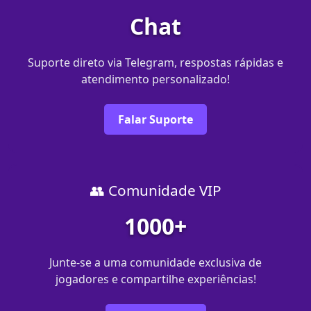
Chat
Suporte direto via Telegram, respostas rápidas e
atendimento personalizado!
Falar Suporte
👥 Comunidade VIP
1000+
Junte-se a uma comunidade exclusiva de
jogadores e compartilhe experiências!