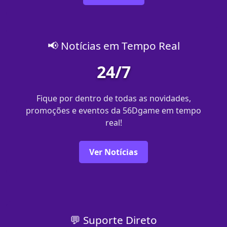
📢 Notícias em Tempo Real
24/7
Fique por dentro de todas as novidades,
promoções e eventos da 56Dgame em tempo
real!
Ver Notícias
💬 Suporte Direto