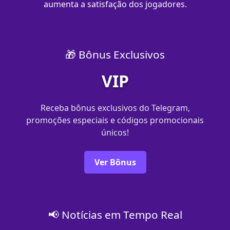
aumenta a satisfação dos jogadores.
🎁 Bônus Exclusivos
VIP
Receba bônus exclusivos do Telegram,
promoções especiais e códigos promocionais
únicos!
Ver Bônus
📢 Notícias em Tempo Real