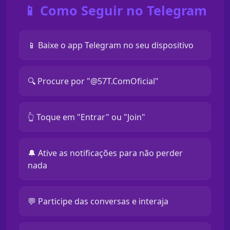
📱 Como Seguir no Telegram
📱 Baixe o app Telegram no seu dispositivo
🔍 Procure por "@57T.ComOficial"
👆 Toque em "Entrar" ou "Join"
🔔 Ative as notificações para não perder
nada
💬 Participe das conversas e interaja