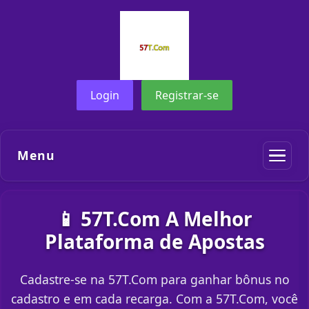
Login
Registrar-se
Menu
📱 57T.Com A Melhor
Plataforma de Apostas
Cadastre-se na 57T.Com para ganhar bônus no
cadastro e em cada recarga. Com a 57T.Com, você