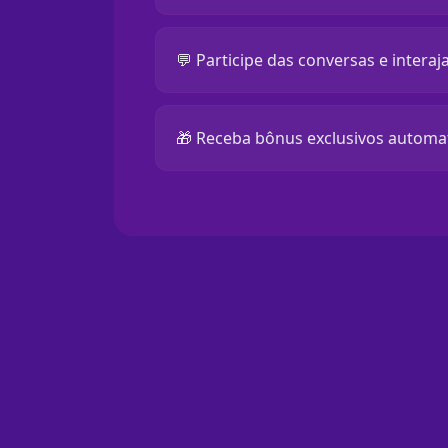
💬 Participe das conversas e interaj
🎁 Receba bônus exclusivos autom