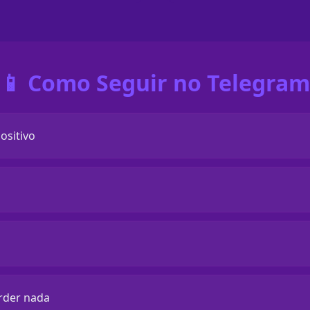
📱 Como Seguir no Telegram
ositivo
erder nada