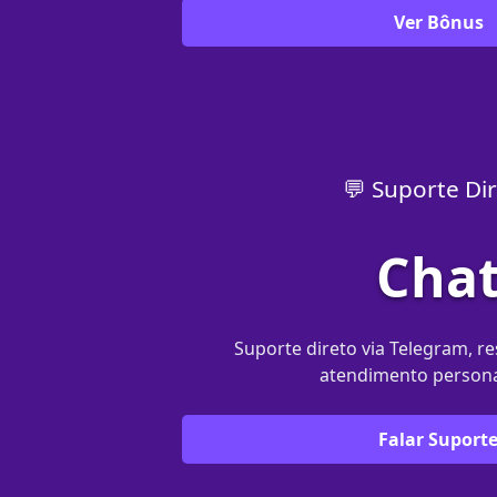
Ver Bônus
💬 Suporte Di
Cha
Suporte direto via Telegram, r
atendimento persona
Falar Suport