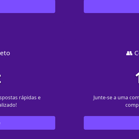
reto
👥 
t
espostas rápidas e
Junte-se a uma com
lizado!
compa
e