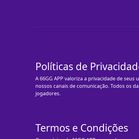
Políticas de Privacida
A 66GG APP valoriza a privacidade de seus
nossos canais de comunicação. Todos os dad
jogadores.
Termos e Condições