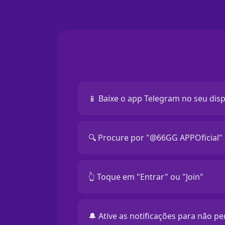
📱 Baixe o app Telegram no seu disp
🔍 Procure por "@66GG APPOficial"
👆 Toque em "Entrar" ou "Join"
🔔 Ative as notificações para não p