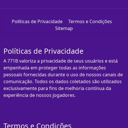
Políticas de Privacidade
Termos e Condições
Sitemap
Políticas de Privacidade
A 771B valoriza a privacidade de seus usuários e está
empenhada em proteger todas as informações
pessoais fornecidas durante o uso de nossos canais de
comunicação. Todos os dados coletados são utilizados
exclusivamente para fins de melhoria contínua da
experiência de nossos jogadores.
Termos e Condições