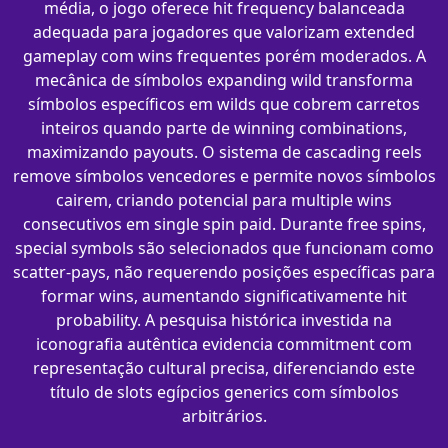
média, o jogo oferece hit frequency balanceada
adequada para jogadores que valorizam extended
gameplay com wins frequentes porém moderados. A
mecânica de símbolos expanding wild transforma
símbolos específicos em wilds que cobrem carretos
inteiros quando parte de winning combinations,
maximizando payouts. O sistema de cascading reels
remove símbolos vencedores e permite novos símbolos
cairem, criando potencial para multiple wins
consecutivos em single spin paid. Durante free spins,
special symbols são selecionados que funcionam como
scatter-pays, não requerendo posições específicas para
formar wins, aumentando significativamente hit
probability. A pesquisa histórica investida na
iconografia autêntica evidencia commitment com
representação cultural precisa, diferenciando este
título de slots egípcios generics com símbolos
arbitrários.