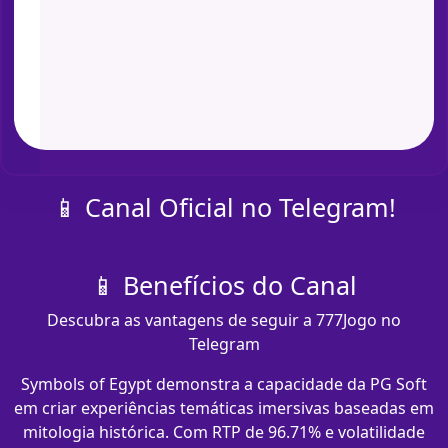
📱 Canal Oficial no Telegram!
📱 Benefícios do Canal
Descubra as vantagens de seguir a 777Jogo no
Telegram
Symbols of Egypt demonstra a capacidade da PG Soft
em criar experiências temáticas imersivas baseadas em
mitologia histórica. Com RTP de 96.71% e volatilidade