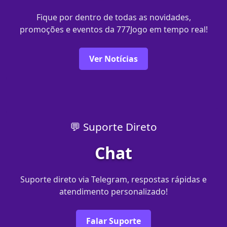
Fique por dentro de todas as novidades,
promoções e eventos da 777Jogo em tempo real!
Ver Notícias
💬 Suporte Direto
Chat
Suporte direto via Telegram, respostas rápidas e
atendimento personalizado!
Falar Suporte