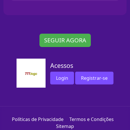
SEGUIR AGORA
Acessos
Login
Registrar-se
Políticas de Privacidade
Termos e Condições
Sitemap