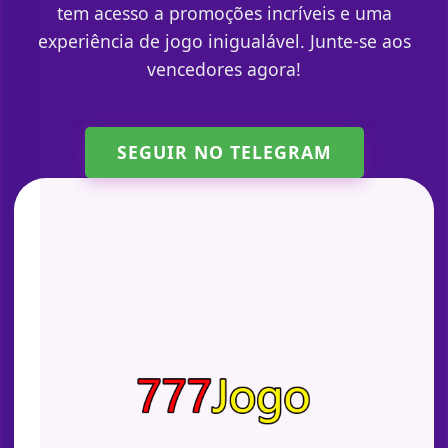
tem acesso a promoções incríveis e uma
experiência de jogo inigualável. Junte-se aos
vencedores agora!
SEGUIR NO TELEGRAM