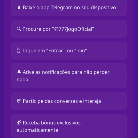
📱 Baixe o app Telegram no seu dispositivo
🔍 Procure por "@777JogoOficial"
👆 Toque em "Entrar" ou "Join"
🔔 Ative as notificações para não perder
nada
💬 Participe das conversas e interaja
🎁 Receba bônus exclusivos
automaticamente