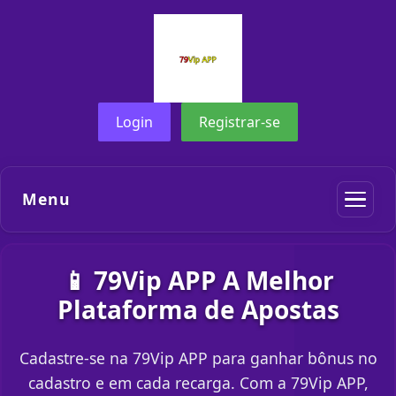
Login
Registrar-se
Menu
📱 79Vip APP A Melhor
Plataforma de Apostas
Cadastre-se na 79Vip APP para ganhar bônus no
cadastro e em cada recarga. Com a 79Vip APP,