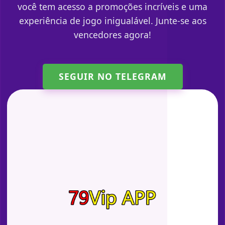
você tem acesso a promoções incríveis e uma
experiência de jogo inigualável. Junte-se aos
vencedores agora!
SEGUIR NO TELEGRAM