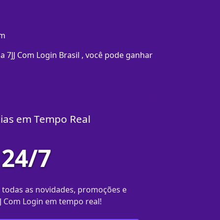
am
a 7JJ Com Login Brasil , você pode ganhar
cias em Tempo Real
24/7
e todas as novidades, promoções e
JJ Com Login em tempo real!