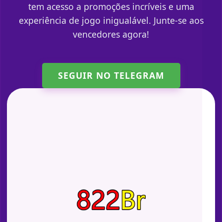
tem acesso a promoções incríveis e uma
experiência de jogo inigualável. Junte-se aos
vencedores agora!
SEGUIR NO TELEGRAM