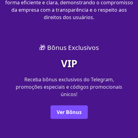
forma eficiente e clara, demonstrando o compromisso
da empresa com a transparência e o respeito aos
direitos dos usuários.
🎁 Bônus Exclusivos
VIP
Receba bônus exclusivos do Telegram,
promoções especiais e códigos promocionais
únicos!
Ver Bônus