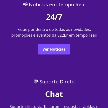
📢 Notícias em Tempo Real
24/7
Fique por dentro de todas as novidades,
promoções e eventos da 822Br em tempo real!
Ver Notícias
💬 Suporte Direto
Chat
Suporte direto via Telegram, respostas rápidas e