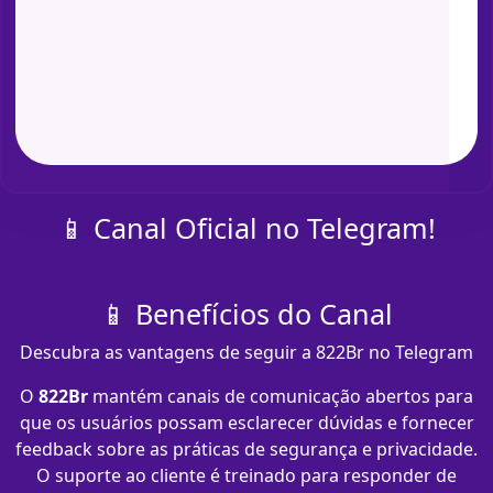
📱 Canal Oficial no Telegram!
📱 Benefícios do Canal
Descubra as vantagens de seguir a 822Br no Telegram
O
822Br
mantém canais de comunicação abertos para
que os usuários possam esclarecer dúvidas e fornecer
feedback sobre as práticas de segurança e privacidade.
O suporte ao cliente é treinado para responder de