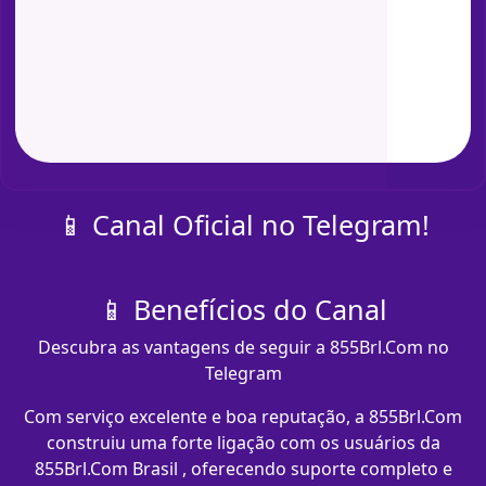
📱 Canal Oficial no Telegram!
📱 Benefícios do Canal
Descubra as vantagens de seguir a 855Brl.Com no
Telegram
Com serviço excelente e boa reputação, a 855Brl.Com
construiu uma forte ligação com os usuários da
855Brl.Com Brasil , oferecendo suporte completo e