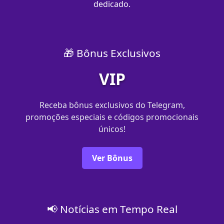
dedicado.
🎁 Bônus Exclusivos
VIP
Receba bônus exclusivos do Telegram,
promoções especiais e códigos promocionais
únicos!
Ver Bônus
📢 Notícias em Tempo Real