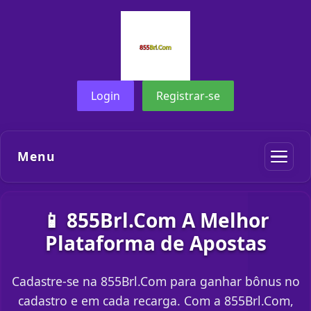
Login
Registrar-se
Menu
📱 855Brl.Com A Melhor
Plataforma de Apostas
Cadastre-se na 855Brl.Com para ganhar bônus no
cadastro e em cada recarga. Com a 855Brl.Com,