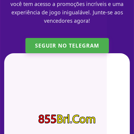
você tem acesso a promoções incríveis e uma
experiência de jogo inigualável. Junte-se aos
vencedores agora!
SEGUIR NO TELEGRAM