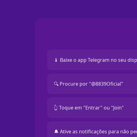
📱 Baixe o app Telegram no seu disp
🔍 Procure por "@8839Oficial"
👆 Toque em "Entrar" ou "Join"
🔔 Ative as notificações para não p