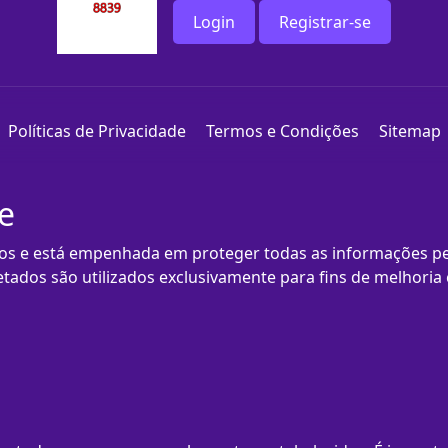
Login
Registrar-se
Políticas de Privacidade
Termos e Condições
Sitemap
de
rios e está empenhada em proteger todas as informações p
tados são utilizados exclusivamente para fins de melhoria