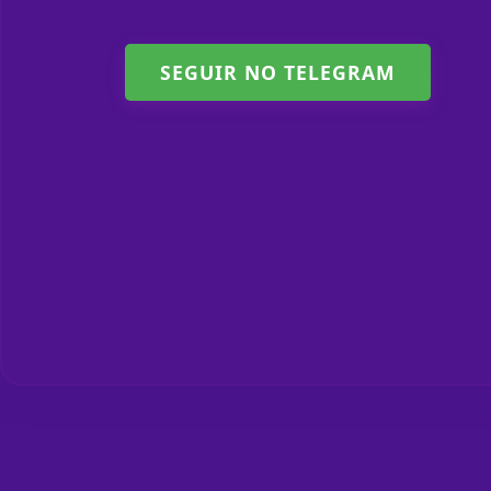
SEGUIR NO TELEGRAM