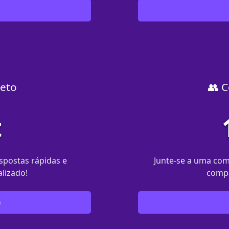
reto
👥 
t
espostas rápidas e
Junte-se a uma com
lizado!
compa
e