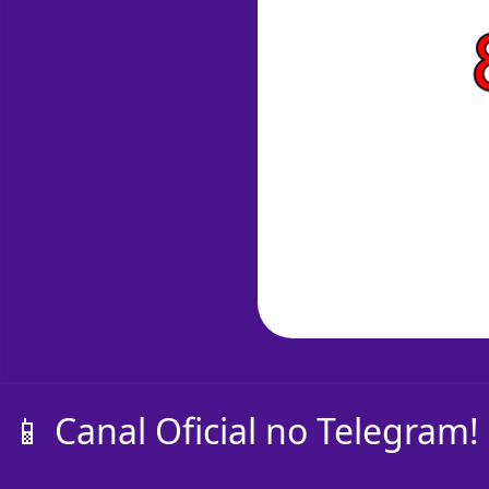
📱 Canal Oficial no Telegram!