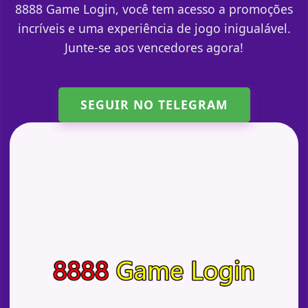
8888 Game Login, você tem acesso a promoções
incríveis e uma experiência de jogo inigualável.
Junte-se aos vencedores agora!
SEGUIR NO TELEGRAM