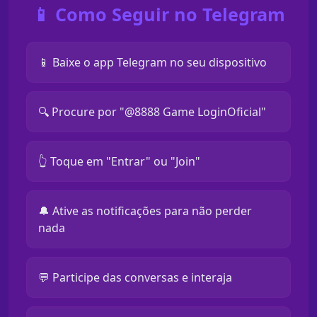
📱 Como Seguir no Telegram
📱 Baixe o app Telegram no seu dispositivo
🔍 Procure por "@8888 Game LoginOficial"
👆 Toque em "Entrar" ou "Join"
🔔 Ative as notificações para não perder
nada
💬 Participe das conversas e interaja