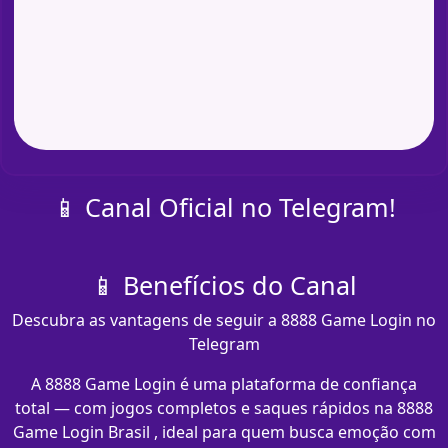
📱 Canal Oficial no Telegram!
📱 Benefícios do Canal
Descubra as vantagens de seguir a 8888 Game Login no
Telegram
A 8888 Game Login é uma plataforma de confiança
total — com jogos completos e saques rápidos na 8888
Game Login Brasil , ideal para quem busca emoção com