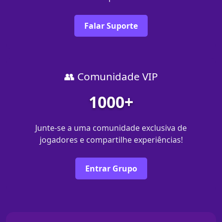
Falar Suporte
👥 Comunidade VIP
1000+
Junte-se a uma comunidade exclusiva de
jogadores e compartilhe experiências!
Entrar Grupo