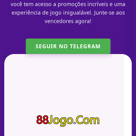
você tem acesso a promoções incríveis e uma
experiência de jogo inigualável. Junte-se aos
vencedores agora!
SEGUIR NO TELEGRAM