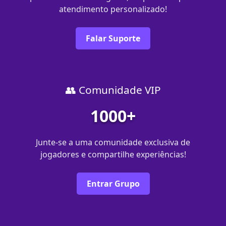
atendimento personalizado!
Falar Suporte
👥 Comunidade VIP
1000+
Junte-se a uma comunidade exclusiva de
jogadores e compartilhe experiências!
Entrar Grupo