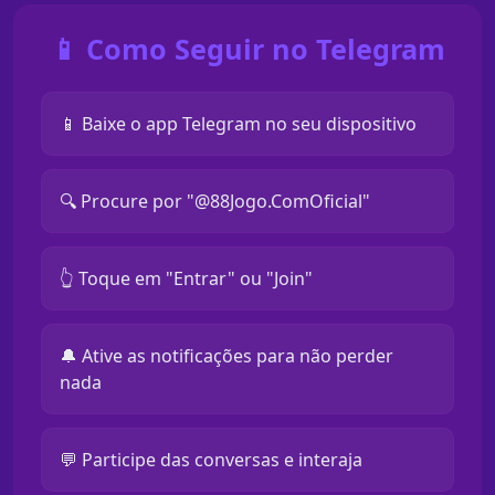
📱 Como Seguir no Telegram
📱 Baixe o app Telegram no seu dispositivo
🔍 Procure por "@88Jogo.ComOficial"
👆 Toque em "Entrar" ou "Join"
🔔 Ative as notificações para não perder
nada
💬 Participe das conversas e interaja