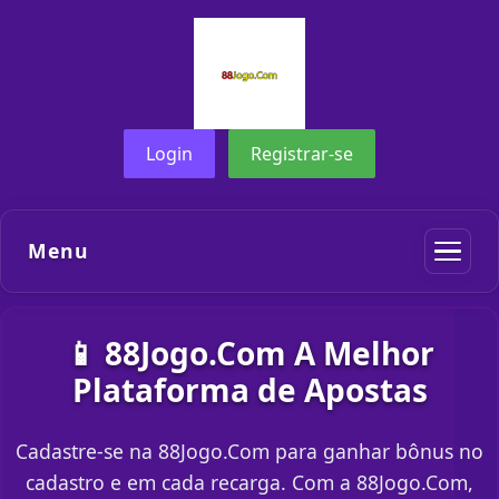
Login
Registrar-se
Menu
📱 88Jogo.Com A Melhor
Plataforma de Apostas
Cadastre-se na 88Jogo.Com para ganhar bônus no
cadastro e em cada recarga. Com a 88Jogo.Com,