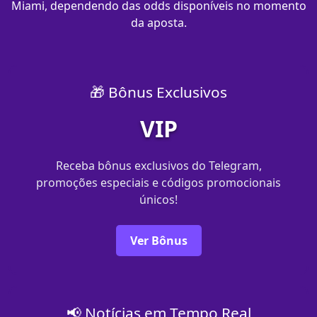
Miami, dependendo das odds disponíveis no momento
da aposta.
🎁 Bônus Exclusivos
VIP
Receba bônus exclusivos do Telegram,
promoções especiais e códigos promocionais
únicos!
Ver Bônus
📢 Notícias em Tempo Real