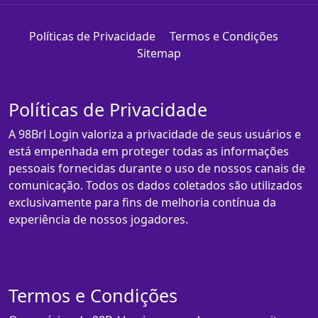
Políticas de Privacidade
Termos e Condições
Sitemap
Políticas de Privacidade
A 98Brl Login valoriza a privacidade de seus usuários e
está empenhada em proteger todas as informações
pessoais fornecidas durante o uso de nossos canais de
comunicação. Todos os dados coletados são utilizados
exclusivamente para fins de melhoria contínua da
experiência de nossos jogadores.
Termos e Condições