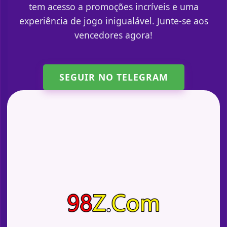
tem acesso a promoções incríveis e uma
experiência de jogo inigualável. Junte-se aos
vencedores agora!
SEGUIR NO TELEGRAM