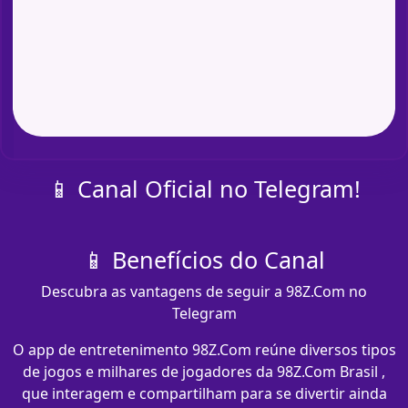
📱 Canal Oficial no Telegram!
📱 Benefícios do Canal
Descubra as vantagens de seguir a 98Z.Com no
Telegram
O app de entretenimento 98Z.Com reúne diversos tipos
de jogos e milhares de jogadores da 98Z.Com Brasil ,
que interagem e compartilham para se divertir ainda