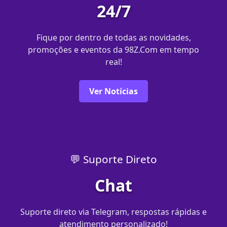
24/7
Fique por dentro de todas as novidades,
promoções e eventos da 98Z.Com em tempo
real!
Ver Notícias
💬 Suporte Direto
Chat
Suporte direto via Telegram, respostas rápidas e
atendimento personalizado!