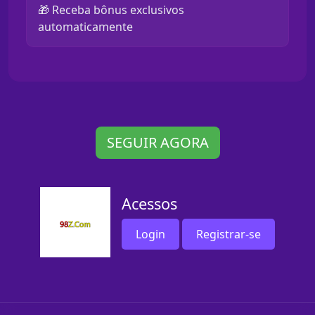
🎁 Receba bônus exclusivos
automaticamente
SEGUIR AGORA
Acessos
Login
Registrar-se