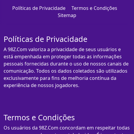
Políticas de Privacidade
Termos e Condições
Sitemap
Políticas de Privacidade
A 98Z.Com valoriza a privacidade de seus usuários e
está empenhada em proteger todas as informações
pessoais fornecidas durante o uso de nossos canais de
comunicação. Todos os dados coletados são utilizados
exclusivamente para fins de melhoria contínua da
experiência de nossos jogadores.
Termos e Condições
Os usuários da 98Z.Com concordam em respeitar todas